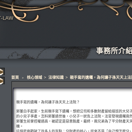
T-LAW
事務所介
首頁
﹥
核心領域
>
法律知識
>
親手寫的遺囑，為何讓子孫天天上法
親手寫的遺囑，為何讓子孫天天上法院？
郭董白手起家，生前親手寫下遺囑，想把公司和多數財產留給接班的大兒
的小兒子爭產。怎料郭董過世後，小兒子一狀告上法院。法官發現遺囑竟
郭董生前掌控權過高，被認定是惡意脫產。最終，兩兄弟為了平分財產天
機。
這個悲劇戳破了許多人的盲點：分財產的核心，從來不是「自己想怎麼分」