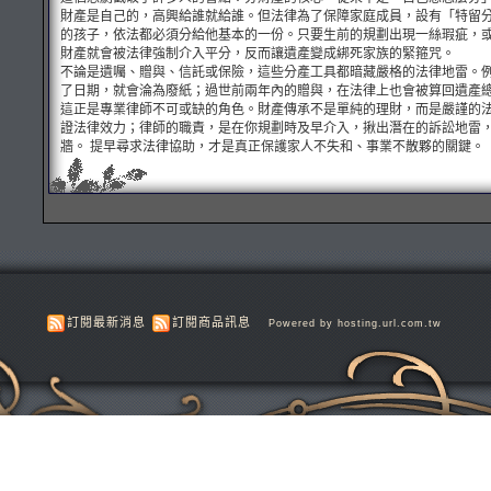
財產是自己的，高興給誰就給誰。但法律為了保障家庭成員，設有「特留
的孩子，依法都必須分給他基本的一份。只要生前的規劃出現一絲瑕疵，
財產就會被法律強制介入平分，反而讓遺產變成綁死家族的緊箍咒。
不論是遺囑、贈與、信託或保險，這些分產工具都暗藏嚴格的法律地雷。
了日期，就會淪為廢紙；過世前兩年內的贈與，在法律上也會被算回遺產
這正是專業律師不可或缺的角色。財產傳承不是單純的理財，而是嚴謹的
證法律效力；律師的職責，是在你規劃時及早介入，揪出潛在的訴訟地雷
牆。 提早尋求法律協助，才是真正保護家人不失和、事業不散夥的關鍵。
訂閱最新消息
訂閱商品訊息
Powered by hosting.url.com.tw