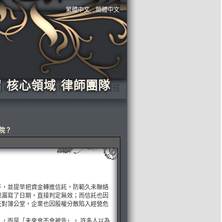
繁體中文
|
簡體中文
紹
核心領域
律師團隊
院？
子，並提早把資金轉進信託，防範久未聯絡
然漏寫了日期，直接判定無效；而信託也因
天對簿公堂，企業也因股權分散陷入經營危
，而是「未來會不會被告」。 許多人以為