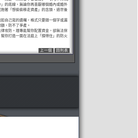
分」的底線，無論你再喜厭哪個婚內或婚外
或抱著「想偷偷移走資產」的念頭，過世後
例如自己寫的遺囑，格式只要錯一個字或漏
總額，防不了爭產。
法律攻防。理專能幫你配置資金，卻無法保
，幫你打造一面在法庭上「撐得住」的防火
上一個
回列表