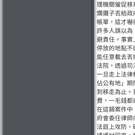
理機關催促移
爛攤子丟給政
帳單，這才嚇
許多人誤以為
避責任。事實
停放的地點不
能任意載去丟
法院，透過司
一旦走上法律
佔公有地」期
到移走為止。
費，一毛錢都
在這類案件中
府會委任律師
法庭上攻防，