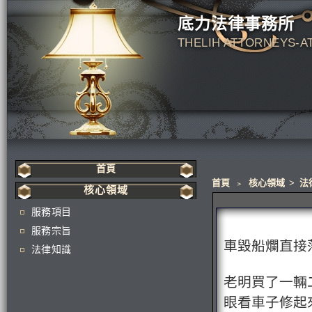
底力法律事務所
THELIH ATTORNEYS-A
首頁
首頁
﹥
核心領域
>
法
核心領域
服務項目
服務宗旨
車毀船爛直接
法律知識
老明買了一輛
眼看車子修起